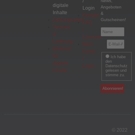
/
News,
digitale
Angeboten
Login
Inhalte
&
Kontakt
Zahlungsarten
Gutscheinen!
FAQ
Versand
/
&
Lizenzen
Lieferung
Mein
Widerruf
Konto
für
Ich habe
/
den
digitale
Login
Datenschutz
Inhalte
gelesen und
stimme zu.
© 2022