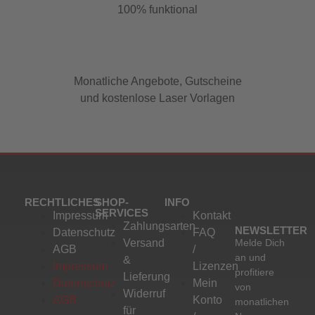
100% funktional
Monatliche Angebote, Gutscheine
und kostenlose Laser Vorlagen
RECHTLICHES
SHOP-
INFO
SERVICES
Impressum
Kontakt
Zahlungsarten
NEWSLETTER
Datenschutz
FAQ
Versand
Melde Dich
AGB
/
an und
&
Impressum
Lizenzen
profitiere
Lieferung
Datenschutz
Mein
von
Widerruf
AGB
Konto
monatlichen
für