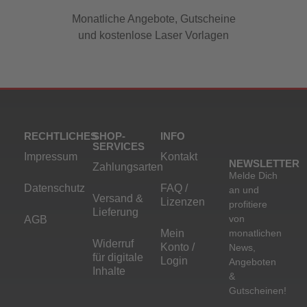
Monatliche Angebote, Gutscheine
und kostenlose Laser Vorlagen
RECHTLICHES
SHOP-
INFO
SERVICES
Impressum
Kontakt
NEWSLETTER
Zahlungsarten
Melde Dich
Datenschutz
FAQ /
an und
Versand &
Lizenzen
profitiere
Lieferung
von
AGB
Mein
monatlichen
Widerruf
Konto /
News,
für digitale
Login
Angeboten
Inhalte
&
Gutscheinen!