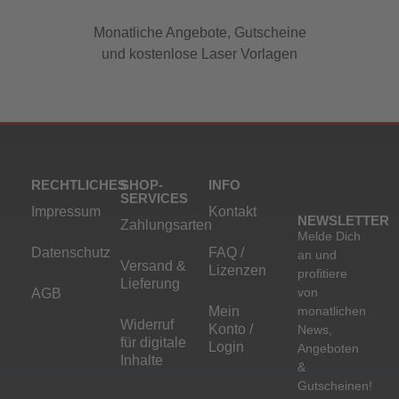
Monatliche Angebote, Gutscheine
und kostenlose Laser Vorlagen
RECHTLICHES
SHOP-
INFO
SERVICES
Impressum
Kontakt
NEWSLETTER
Zahlungsarten
Melde Dich
Datenschutz
FAQ /
an und
Versand &
Lizenzen
profitiere
Lieferung
von
AGB
Mein
monatlichen
Widerruf
Konto /
News,
für digitale
Login
Angeboten
Inhalte
&
Gutscheinen!