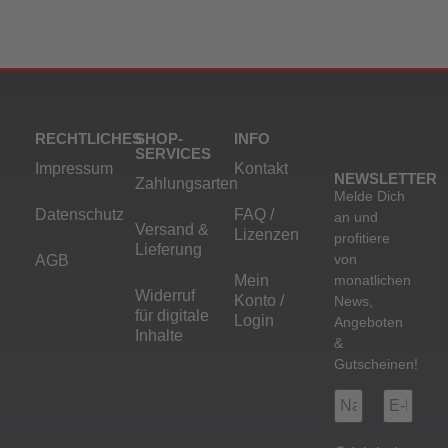
RECHTLICHES
SHOP-
INFO
SERVICES
Impressum
Kontakt
NEWSLETTER
Zahlungsarten
Melde Dich
Datenschutz
FAQ /
an und
Versand &
Lizenzen
profitiere
Lieferung
von
AGB
Mein
monatlichen
Widerruf
Konto /
News,
für digitale
Login
Angeboten
Inhalte
&
Gutscheinen!