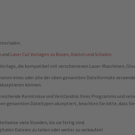
nterladen.
n
und
Laser Cut Vorlagen zu Boxen, Kästen und Schalen.
Vorlage, die kompatibel mit verschienenen Laser-Maschinen, Glowf
ogramm eines oder alle der oben genannten Dateiformate verwendet
akzeptieren können.
usreichende Kenntnisse und Verständnis Ihres Programms und seine
en genannten Dateitypen akzeptiert, beachten Sie bitte, dass Sie a
eilweise viele Stunden, bis sie fertig sind.
gitalen Dateien zu teilen oder weiter zu verkaufen!