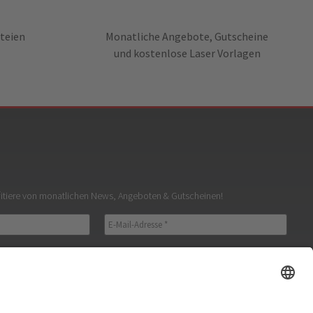
teien
Monatliche Angebote, Gutscheine
und kostenlose Laser Vorlagen
fitiere von monatlichen News, Angeboten & Gutscheinen!
hutz gelesen und stimme zu.