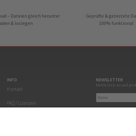
ad – Dateien gleich herunter
Geprüfte & getestete Da
laden & loslegen
100% funktional
INFO
NEWSLETTER
Melde Dich an und pro
Kontakt
FAQ / Lizenzen
Ich habe den Datensc
Mein Konto / Login