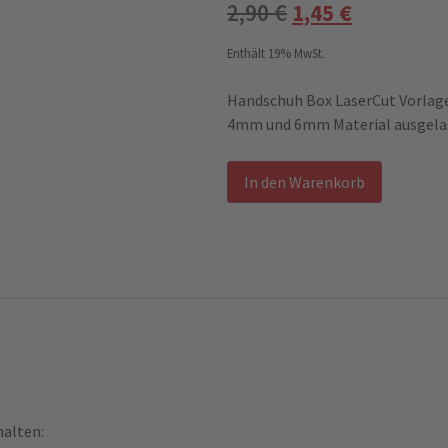
2,90
€
1,45
€
Enthält 19% MwSt.
Handschuh Box LaserCut Vorlage
4mm und 6mm Material ausgelas
Alternati
In den Warenkorb
halten: