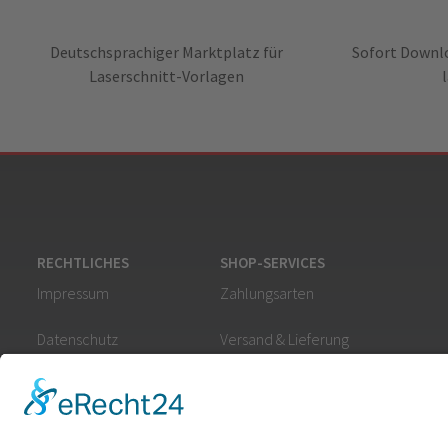
Deutschsprachiger Marktplatz für
Sofort Downlo
Laserschnitt-Vorlagen
RECHTLICHES
SHOP-SERVICES
Impressum
Zahlungsarten
Datenschutz
Versand & Lieferung
AGB
Widerruf für digitale Inhalte