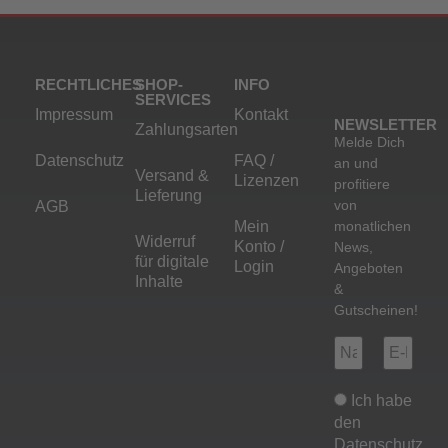
RECHTLICHES
SHOP-
INFO
SERVICES
Impressum
Kontakt
NEWSLETTER
Zahlungsarten
Melde Dich
Datenschutz
FAQ /
an und
Versand &
Lizenzen
profitiere
Lieferung
von
AGB
Mein
monatlichen
Widerruf
Konto /
News,
für digitale
Login
Angeboten
Inhalte
&
Gutscheinen!
Ich habe
den
Datenschutz