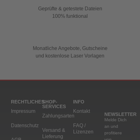
Geprüfte & getestete Dateien
100% funktional
Monatliche Angebote, Gutscheine
und kostenlose Laser Vorlagen
RECHTLICHES
SHOP-
INFO
SERVICES
Impressum
Kontakt
NEWSLETTER
Zahlungsarten
Melde Dich
Datenschutz
FAQ /
an und
Versand &
Lizenzen
profitiere
Lieferung
von
AGB