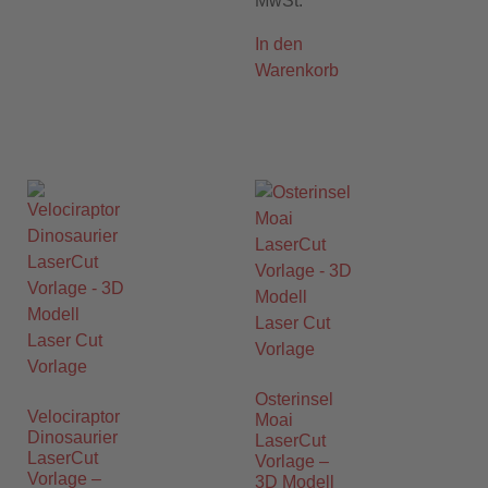
MwSt.
In den
Warenkorb
Osterinsel
Velociraptor
Moai
Dinosaurier
LaserCut
LaserCut
Vorlage –
Vorlage –
3D Modell