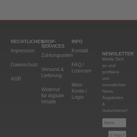
RECHTLICHES
SHOP-
INFO
SERVICES
Impressum
Kontakt
NEWSLETTER
Zahlungsarten
Melde Dich
Datenschutz
FAQ /
an und
Versand &
Lizenzen
profitiere
Lieferung
von
AGB
Mein
monatlichen
Widerruf
Konto /
News,
für digitale
Login
Angeboten
Inhalte
&
Gutscheinen!