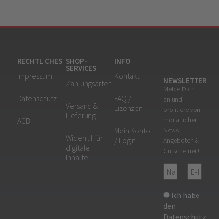
RECHTLICHES
SHOP-
INFO
SERVICES
Impressum
Kontakt
NEWSLETTER
Zahlungsarten
Melde Dich
Datenschutz
FAQ /
an und
Versand &
Lizenzen
profitiere von
Lieferung
monatlichen
AGB
Mein Konto
News,
Widerruf für
/ Login
Angeboten &
digitale
Gutscheinen!
Inhalte
Ich habe
den
Datenschutz