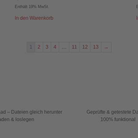
Enthält 19% MwSt.
In den Warenkorb
1
2
3
4
…
11
12
13
→
ad – Dateien gleich herunter
Geprüfte & getestete D
aden & loslegen
100% funktional