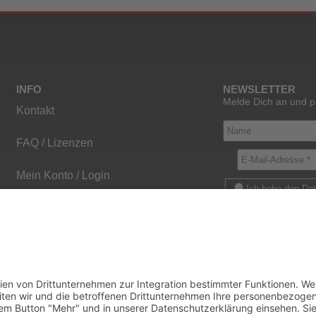
INFO
NEWSLETTER
Melde Dich an und p
Kontakt
FAQ / Lizenzen
Mein Konto / Login
Ich habe den Da