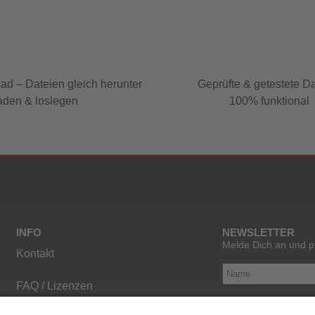
ad – Dateien gleich herunter
Geprüfte & getestete D
aden & loslegen
100% funktional
INFO
NEWSLETTER
Melde Dich an und p
Kontakt
FAQ / Lizenzen
Ich habe den Daten