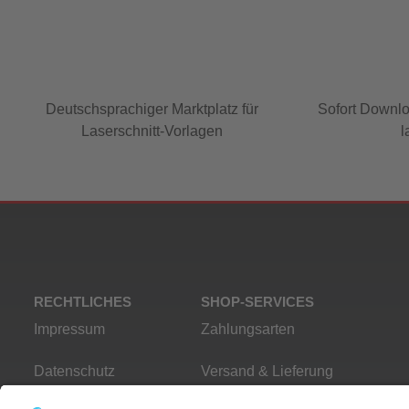
Deutschsprachiger Marktplatz für
Sofort Downlo
Laserschnitt-Vorlagen
l
RECHTLICHES
SHOP-SERVICES
Impressum
Zahlungsarten
Datenschutz
Versand & Lieferung