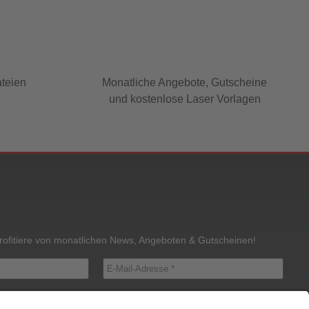
ateien
Monatliche Angebote, Gutscheine
und kostenlose Laser Vorlagen
rofitiere von monatlichen News, Angeboten & Gutscheinen!
schutz gelesen und stimme zu.