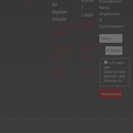
AGB
Konto
monatlichen
für
/
News,
digitale
Angeboten
Login
Inhalte
&
Kontakt
Zahlungsarten
Gutscheinen!
FAQ
Versand
/
&
Lizenzen
Lieferung
Mein
Widerruf
Konto
für
Ich habe
/
den
digitale
Login
Datenschutz
Inhalte
gelesen und
stimme zu.