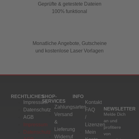
Geprüfte & getestete Dateien
100% funktional
Monatliche Angebote, Gutscheine
und kostenlose Laser Vorlagen
RECHTLICHES
SHOP-
INFO
SERVICES
Impressum
Kontakt
Zahlungsarten
NEWSLETTER
Datenschutz
FAQ
Versand
Melde Dich
AGB
/
an und
&
Impressum
Lizenzen
profitiere
Lieferung
Datenschutz
Mein
von
Widerruf