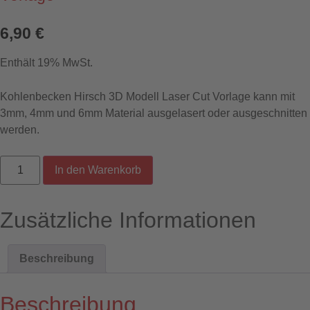
6,90
€
Enthält 19% MwSt.
Kohlenbecken Hirsch 3D Modell Laser Cut Vorlage kann mit
3mm, 4mm und 6mm Material ausgelasert oder ausgeschnitten
werden.
Kohlenbecken
In den Warenkorb
Hirsch
3D
Modell
Laser
Zusätzliche Informationen
Cut
Vorlage
[Digital]
Menge
Beschreibung
Beschreibung