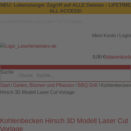
Zum
NEU: Lebenslanger Zugriff auf ALLE Dateien - LIFETIME
Inhalt
ALL ACCESS!
springen
Lasertemplates und Laser Cut Vorlagen
Mein Konto / Login
Warenkorb
0,00
€
Suche
Suche
Start
/
Garten, Blumen und Pflanzen
/
BBQ Grill
/ Kohlenbecken
Hirsch 3D Modell Laser Cut Vorlage
Kohlenbecken Hirsch 3D Modell Laser Cut
Vorlage