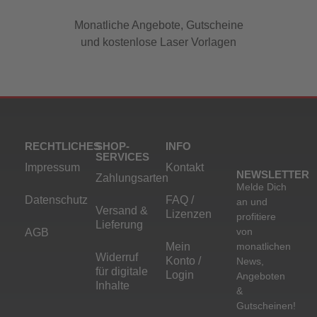
Monatliche Angebote, Gutscheine
und kostenlose Laser Vorlagen
RECHTLICHES
SHOP-
INFO
SERVICES
Impressum
Kontakt
NEWSLETTER
Zahlungsarten
Melde Dich
Datenschutz
FAQ /
an und
Versand &
Lizenzen
profitiere
Lieferung
von
AGB
Mein
monatlichen
Widerruf
Konto /
News,
für digitale
Login
Angeboten
Inhalte
&
Gutscheinen!