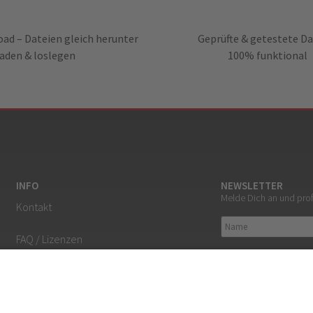
ad – Dateien gleich herunter
Geprüfte & getestete Da
laden & loslegen
100% funktional
INFO
NEWSLETTER
Melde Dich an und pro
Kontakt
FAQ / Lizenzen
Ich habe den Datensc
Mein Konto / Login