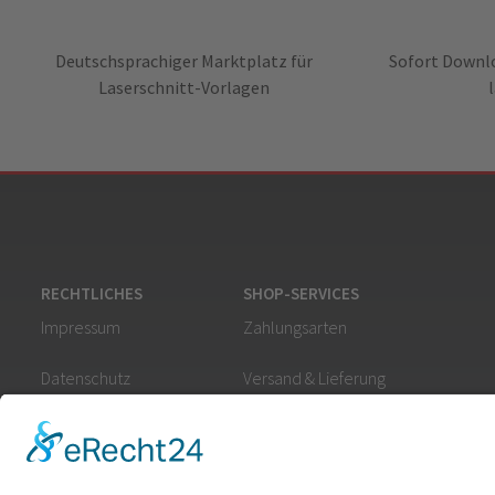
Deutschsprachiger Marktplatz für
Sofort Downlo
Laserschnitt-Vorlagen
RECHTLICHES
SHOP-SERVICES
Impressum
Zahlungsarten
Datenschutz
Versand & Lieferung
AGB
Widerruf für digitale Inhalte