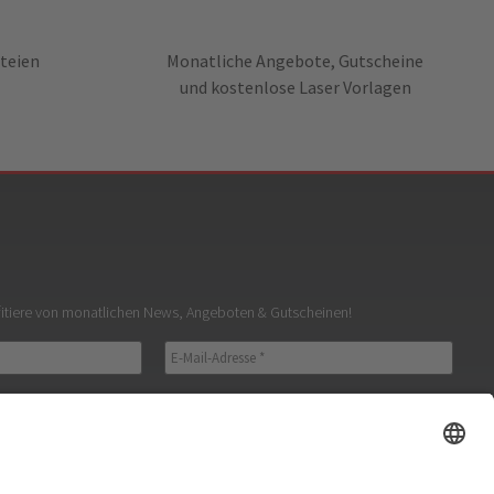
teien
Monatliche Angebote, Gutscheine
und kostenlose Laser Vorlagen
fitiere von monatlichen News, Angeboten & Gutscheinen!
hutz gelesen und stimme zu.