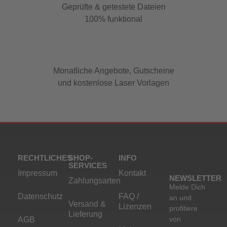
Geprüfte & getestete Dateien
100% funktional
Monatliche Angebote, Gutscheine
und kostenlose Laser Vorlagen
RECHTLICHES
SHOP-
INFO
SERVICES
Impressum
Kontakt
NEWSLETTER
Zahlungsarten
Melde Dich
Datenschutz
FAQ /
an und
Versand &
Lizenzen
profitiere
Lieferung
von
AGB