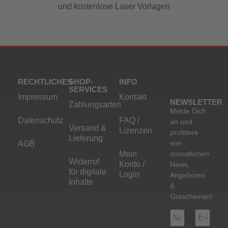
und kostenlose Laser Vorlagen
RECHTLICHES
SHOP-
INFO
SERVICES
Impressum
Kontakt
NEWSLETTER
Zahlungsarten
Melde Dich
Datenschutz
FAQ /
an und
Versand &
Lizenzen
profitiere
Lieferung
von
AGB
Mein
monatlichen
Widerruf
Konto /
News,
für digitale
Login
Angeboten
Inhalte
&
Gutscheinen!