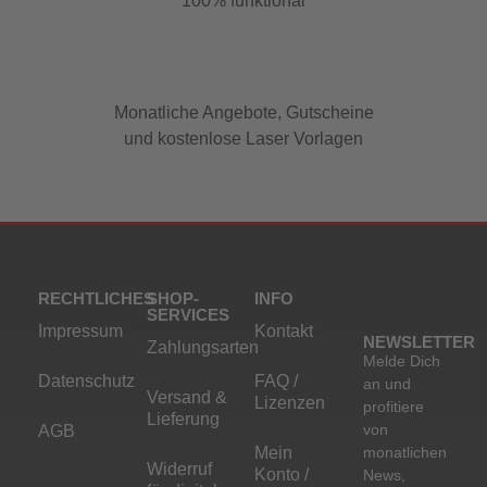
100% funktional
Monatliche Angebote, Gutscheine
und kostenlose Laser Vorlagen
RECHTLICHES
SHOP-
INFO
SERVICES
Impressum
Kontakt
NEWSLETTER
Zahlungsarten
Melde Dich
Datenschutz
FAQ /
an und
Versand &
Lizenzen
profitiere
Lieferung
von
AGB
Mein
monatlichen
Widerruf
Konto /
News,